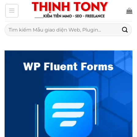
Bỏ
qua
nội
Tìm
kiếm:
dung