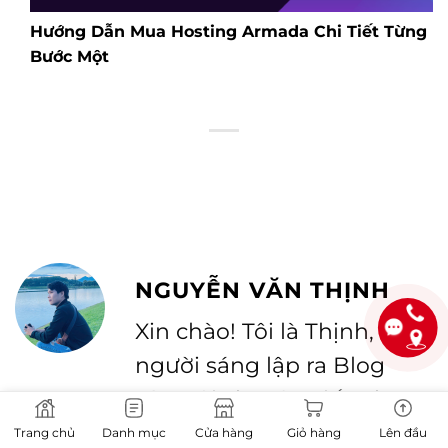
Hướng Dẫn Mua Hosting Armada Chi Tiết Từng
Bước Một
NGUYỄN VĂN THỊNH
Xin chào! Tôi là Thịnh,
người sáng lập ra Blog
này. Tôi chuyên viết Blog
hướng dẫn bạn xây dựng
Trang chủ
Danh mục
Cửa hàng
Giỏ hàng
Lên đầu