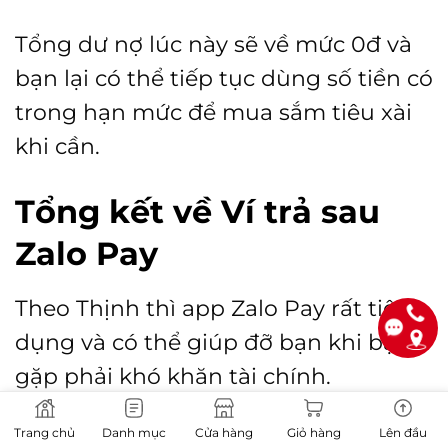
Tổng dư nợ lúc này sẽ về mức 0đ và
bạn lại có thể tiếp tục dùng số tiền có
trong hạn mức để mua sắm tiêu xài
khi cần.
Tổng kết về Ví trả sau
Zalo Pay
Theo Thịnh thì app Zalo Pay rất tiện
dụng và có thể giúp đỡ bạn khi bạn
gặp phải khó khăn tài chính.
Trang chủ
Danh mục
Cửa hàng
Giỏ hàng
Lên đầu
Thay vì phải vay mượn bạn bè và