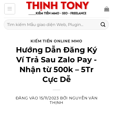
Bỏ
qua
nội
Tìm
kiếm:
dung
KIẾM TIỀN ONLINE MMO
Hướng Dẫn Đăng Ký
Ví Trả Sau Zalo Pay -
Nhận từ 500k – 5Tr
Cực Dễ
ĐĂNG VÀO
15/11/2023
BỞI
NGUYỄN VĂN
THỊNH