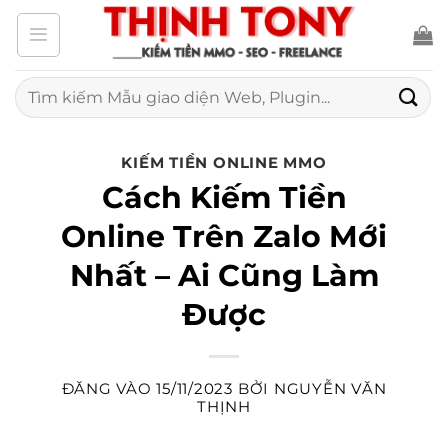
Bỏ
qua
nội
Tìm
kiếm:
dung
KIẾM TIỀN ONLINE MMO
Cách Kiếm Tiền
Online Trên Zalo Mới
Nhất – Ai Cũng Làm
Được
ĐĂNG VÀO
15/11/2023
BỞI
NGUYỄN VĂN
THỊNH