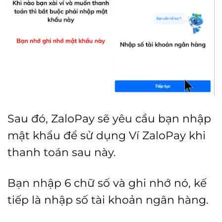
Sau đó, ZaloPay sẽ yêu cầu bạn nhập
mật khẩu để sử dụng Ví ZaloPay khi
thanh toán sau này.
Bạn nhập 6 chữ số và ghi nhớ nó, kế
tiếp là nhập số tài khoản ngân hàng.