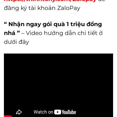
đăng ký tài khoản ZaloPay
“ Nhận ngay gói quà 1 triệu đồng
nhá ”
– Video hướng dẫn chi tiết ở
dưới đây