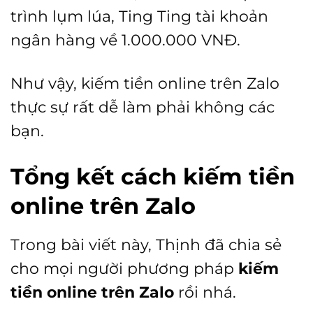
trình lụm lúa, Ting Ting tài khoản
ngân hàng về 1.000.000 VNĐ.
Như vậy, kiếm tiền online trên Zalo
thực sự rất dễ làm phải không các
bạn.
Tổng kết cách kiếm tiền
online trên Zalo
Trong bài viết này, Thịnh đã chia sẻ
cho mọi người phương pháp
kiếm
tiền online trên Zalo
rồi nhá.