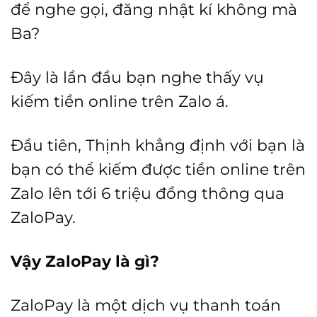
để nghe gọi, đăng nhật kí không mà
Ba?
Đây là lần đầu bạn nghe thấy vụ
kiếm tiền online trên Zalo á.
Đầu tiên, Thịnh khẳng định với bạn là
bạn có thể kiếm được tiền online trên
Zalo lên tới 6 triệu đồng thông qua
ZaloPay.
Vậy ZaloPay là gì?
ZaloPay là một dịch vụ thanh toán