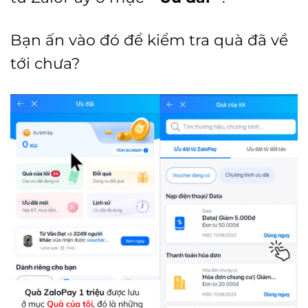
Bạn ấn vào đó để kiểm tra quà đã về
tới chưa?