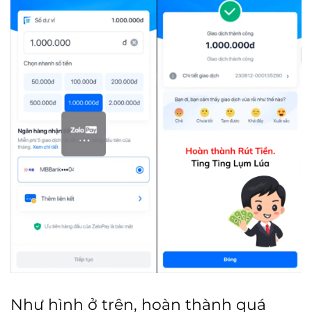
Như hình ở trên, hoàn thành quá