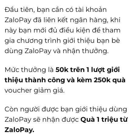
Đầu tiên, bạn cần có tài khoản
ZaloPay đã liên kết ngân hàng, khi
này bạn mới đủ điều kiện để tham
gia chương trình giới thiệu bạn bè
dùng ZaloPay và nhận thưởng.
Mức thưởng là
50k trên 1 lượt giới
thiệu thành công và kèm 250k quà
voucher giảm giá.
Còn người được bạn giới thiệu dùng
ZaloPay sẽ nhận được
Quà 1 triệu từ
ZaloPay.