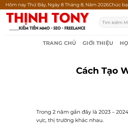
Bỏ
Hôm nay
Thứ Bảy, Ngày 8 Tháng 8, Năm 2026Chúc bạ
qua
Tìm
nội
kiếm:
dung
TRANG CHỦ
GIỚI THIỆU
HỌ
Cách Tạo W
Trong 2 năm gần đây là 2023 – 2024
vực, thị trường khác nhau.