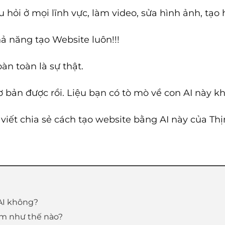
câu hỏi ở mọi lĩnh vực, làm video, sửa hình ảnh, t
ả năng tạo Website luôn!!!
àn toàn là sự thật.
ơ bản được rồi. Liệu bạn có tò mò về con AI này 
viết chia sẻ cách tạo website bằng AI này của Thị
 AI không?
àm như thế nào?