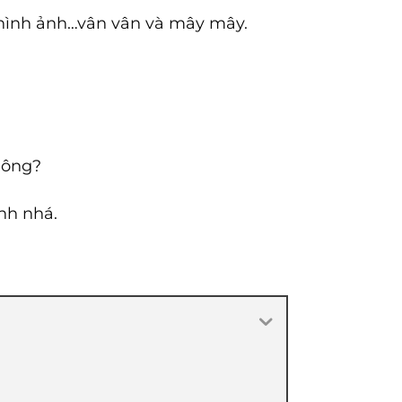
ạo hình ảnh…vân vân và mây mây.
không?
nh nhá.