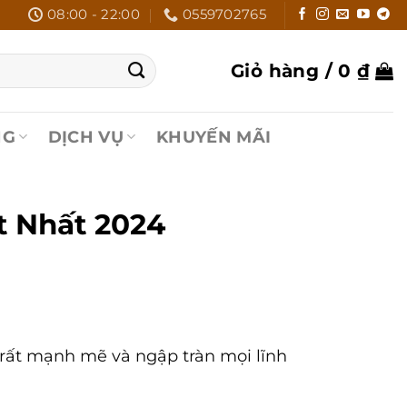
08:00 - 22:00
0559702765
Giỏ hàng /
0
₫
NG
DỊCH VỤ
KHUYẾN MÃI
t Nhất 2024
 rất mạnh mẽ và ngập tràn mọi lĩnh