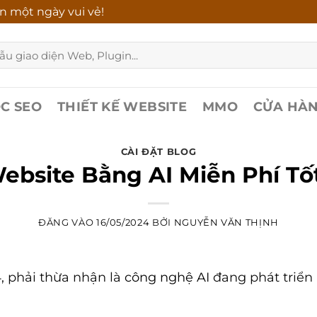
n một ngày vui vẻ!
C SEO
THIẾT KẾ WEBSITE
MMO
CỬA HÀ
CÀI ĐẶT BLOG
ebsite Bằng AI Miễn Phí Tố
ĐĂNG VÀO
16/05/2024
BỞI
NGUYỄN VĂN THỊNH
, phải thừa nhận là
công nghệ AI
đang phát triển