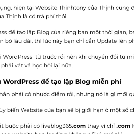
dụng, hiện tại Website
Thinhtony
của Thịnh cũng đ
 Thịnh là có trả phí thôi.
s để tạo lập Blog của riêng bạn một thời gian, 
n bó lâu dài, thì lúc này bạn chỉ cần Update lên ph
 WordPress từ trước rồi nên khi chuyển đổi từ miễ
 phải vất vả học hỏi lại nữa.
 WordPress để tạo lập Blog miễn phí
hắn phải có nhược điểm rồi, nhưng nó là gì mới 
tùy biến Website của bạn sẽ bị giới hạn ở một số 
ắt buộc phải có liveblog365
.com
thay vì chỉ
.com
K