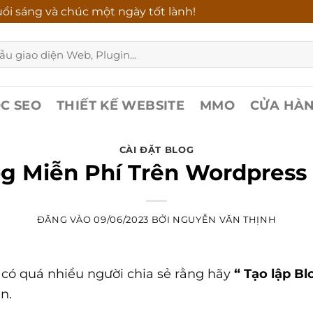
ổi sáng và chúc một ngày tốt lành!
C SEO
THIẾT KẾ WEBSITE
MMO
CỬA HÀ
CÀI ĐẶT BLOG
g Miễn Phí Trên Wordpress 
ĐĂNG VÀO
09/06/2023
BỞI
NGUYỄN VĂN THỊNH
 có quá nhiều người chia sẻ rằng hãy
“ Tạo lập Bl
n.