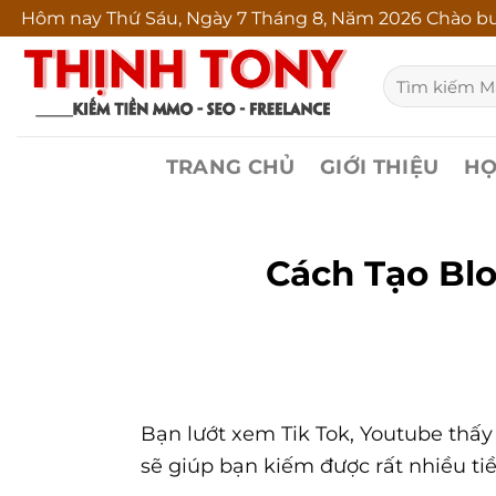
Bỏ
Hôm nay
Thứ Sáu, Ngày 7 Tháng 8, Năm 2026 Chào bu
qua
Tìm
nội
kiếm:
dung
TRANG CHỦ
GIỚI THIỆU
HỌ
Cách Tạo Blo
Bạn lướt xem Tik Tok, Youtube thấy
sẽ giúp bạn kiếm được rất nhiều tiề