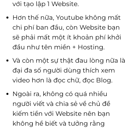
với tạo lập 1 Website.
Hơn thế nữa, Youtube không mất
chi phí ban đầu, còn Website bạn
sẽ phải mất một ít khoản phí khởi
đầu như tên miền + Hosting.
Và còn một sự thật đau lòng nữa là
đại đa số người dùng thích xem
video hơn là đọc chữ, đọc Blog.
Ngoài ra, không có quá nhiều
người viết và chia sẻ về chủ đề
kiếm tiền với Website nên bạn
không hề biết và tưởng rằng