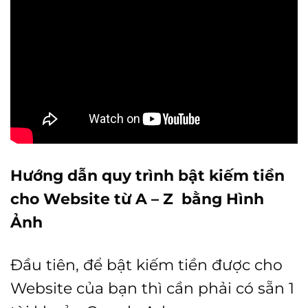
Hướng dẫn quy trình bật kiếm tiền
cho Website từ A – Z bằng Hình
Ảnh
Đầu tiên, để bật kiếm tiền được cho
Website của bạn thì cần phải có sẵn 1