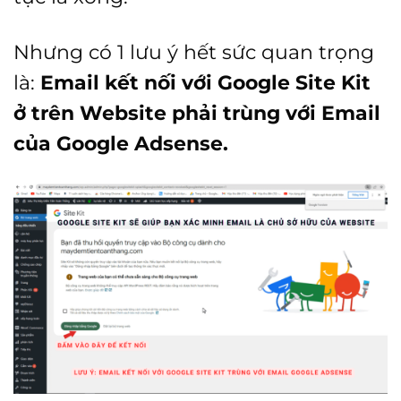
Nhưng có 1 lưu ý hết sức quan trọng
là:
Email kết nối với Google Site Kit
ở trên Website phải trùng với Email
của Google Adsense.