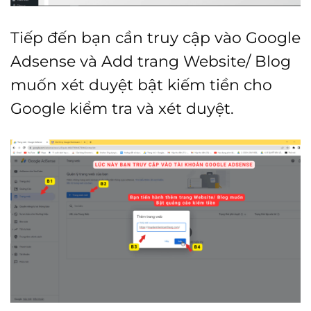
Tiếp đến bạn cần truy cập vào Google
Adsense và Add trang Website/ Blog
muốn xét duyệt bật kiếm tiền cho
Google kiểm tra và xét duyệt.