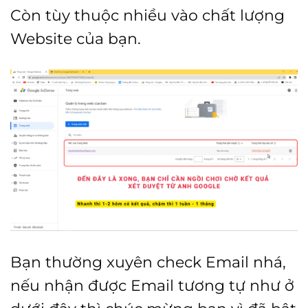
Còn tùy thuộc nhiều vào chất lượng
Website của bạn.
Bạn thường xuyên check Email nhá,
nếu nhận được Email tương tự như ở