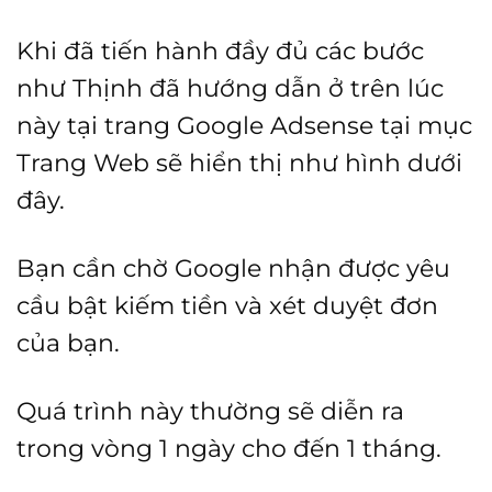
Khi đã tiến hành đầy đủ các bước
như Thịnh đã hướng dẫn ở trên lúc
này tại trang Google Adsense tại mục
Trang Web sẽ hiển thị như hình dưới
đây.
Bạn cần chờ Google nhận được yêu
cầu bật kiếm tiền và xét duyệt đơn
của bạn.
Quá trình này thường sẽ diễn ra
trong vòng 1 ngày cho đến 1 tháng.