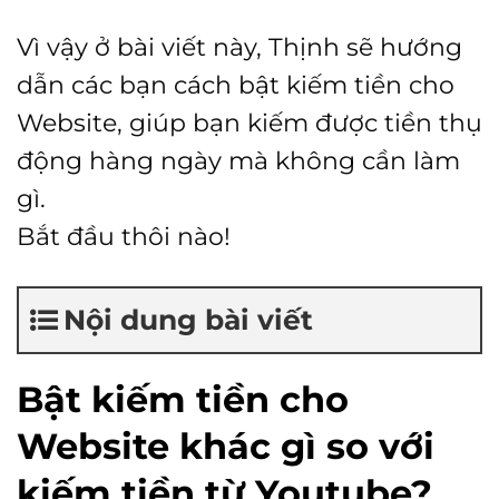
Vì vậy ở bài viết này, Thịnh sẽ hướng
dẫn các bạn cách bật kiếm tiền cho
Website, giúp bạn kiếm được tiền thụ
động hàng ngày mà không cần làm
gì.
Bắt đầu thôi nào!
Nội dung bài viết
Bật kiếm tiền cho
Website khác gì so với
kiếm tiền từ Youtube?