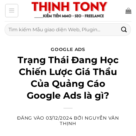
Bỏ
qua
nội
Tìm
kiếm:
dung
GOOGLE ADS
Trạng Thái Đang Học
Chiến Lược Giá Thầu
Của Quảng Cáo
Google Ads là gì?
ĐĂNG VÀO
03/12/2024
BỞI
NGUYỄN VĂN
THỊNH