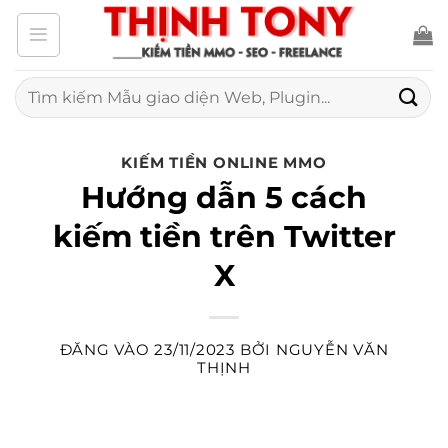
Bỏ
qua
nội
Tìm
kiếm:
dung
KIẾM TIỀN ONLINE MMO
Hướng dẫn 5 cách
kiếm tiền trên Twitter
X
ĐĂNG VÀO
23/11/2023
BỞI
NGUYỄN VĂN
THỊNH