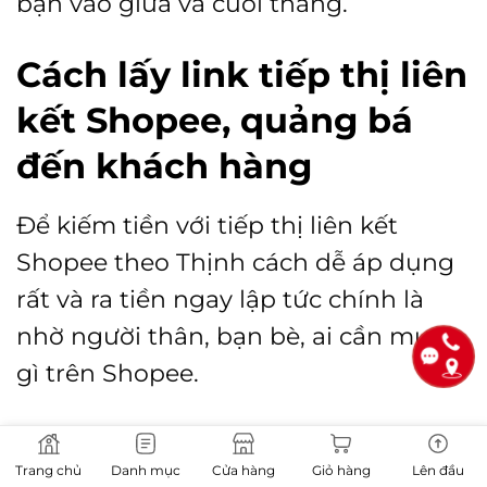
bạn vào giữa và cuối tháng.
Cách lấy link tiếp thị liên
kết Shopee, quảng bá
đến khách hàng
Để kiếm tiền với tiếp thị liên kết
Shopee theo Thịnh cách dễ áp dụng
rất và ra tiền ngay lập tức chính là
nhờ người thân, bạn bè, ai cần mua
gì trên Shopee.
Hãy liên hệ bạn, để bạn gửi link sản
Trang chủ
Danh mục
Cửa hàng
Giỏ hàng
Lên đầu
phẩm qua, người thân bạn bè nhấp