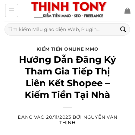
Bỏ
qua
nội
Tìm
kiếm:
dung
KIẾM TIỀN ONLINE MMO
Hướng Dẫn Đăng Ký
Tham Gia Tiếp Thị
Liên Kết Shopee –
Kiếm Tiền Tại Nhà
ĐĂNG VÀO
20/11/2023
BỞI
NGUYỄN VĂN
THỊNH