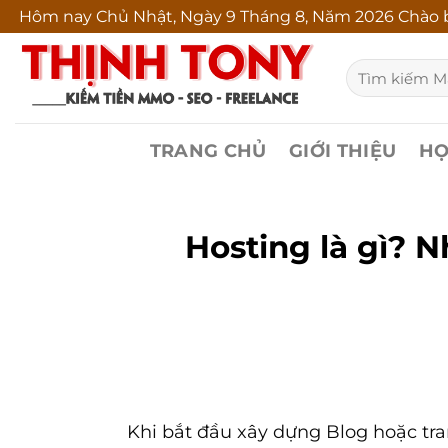
Bỏ
Hôm nay
Chủ Nhật, Ngày 9 Tháng 8, Năm 2026 Chào b
qua
Tìm
nội
kiếm:
dung
TRANG CHỦ
GIỚI THIỆU
HỌ
Hosting là gì? N
Khi bắt đầu xây dựng Blog hoặc tr