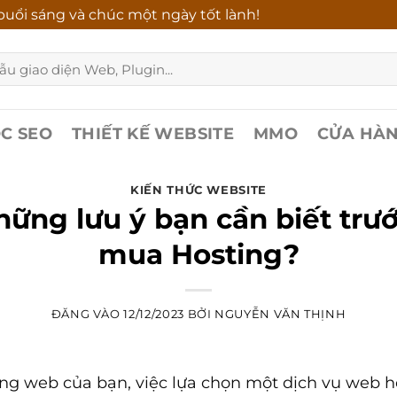
uổi sáng và chúc một ngày tốt lành!
C SEO
THIẾT KẾ WEBSITE
MMO
CỬA HÀ
KIẾN THỨC WEBSITE
hững lưu ý bạn cần biết trư
mua Hosting?
ĐĂNG VÀO
12/12/2023
BỞI
NGUYỄN VĂN THỊNH
ang web của bạn, việc lựa chọn một dịch vụ web 