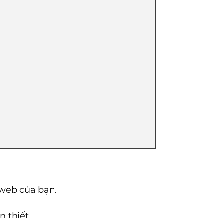
 web của bạn.
 thiết.