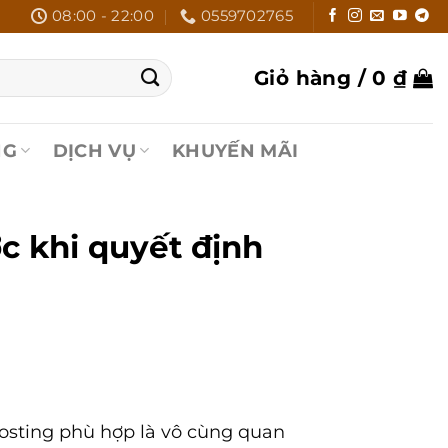
08:00 - 22:00
0559702765
Giỏ hàng /
0
₫
NG
DỊCH VỤ
KHUYẾN MÃI
ớc khi quyết định
hosting phù hợp là vô cùng quan