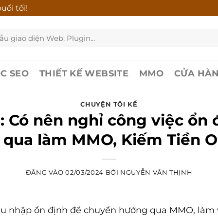
ổi tối!
C SEO
THIẾT KẾ WEBSITE
MMO
CỬA HÀ
CHUYỆN TÔI KỂ
: Có nên nghỉ công việc ổn 
 qua làm MMO, Kiếm Tiền O
ĐĂNG VÀO
02/03/2024
BỞI
NGUYỄN VĂN THỊNH
thu nhập ổn định để chuyển hướng qua MMO, làm vi