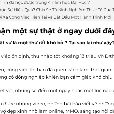
hịnh đã học được trong 4 năm học Đại Học ?
hực Sự Hiệu Quả? Chia Sẻ Từ Kinh Nghiệm Thực Tế Của 
i Xa Công Việc Hiện Tại và Bắt Đầu Một Hành Trình Mới
hận một sự thật ở ngay dưới đâ
ật sự là một thứ rất khó bỏ ? Tại sao lại như vậy
việc ổn định, thu nhập tốt khoảng 13 triệu VNĐ/t
u, công việc thì bạn đã quen cách làm, thời gian 
hông có đồng nghiệp khiến bạn cảm giác khó chịu.
yệt vời, nhưng sẽ đến một ngày hoặc một lúc nào 
 được những video, những bài báo viết về những 
, vợ đẹp xinh nhờ làm online, MMO, sáng tạo nội d