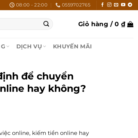
08:00 - 22:00
0559702765
Giỏ hàng /
0
₫
NG
DỊCH VỤ
KHUYẾN MÃI
định để chuyển
nline hay không?
ệc online, kiếm tiền online hay