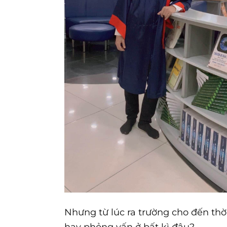
Nhưng từ lúc ra trường cho đến thờ
hay phỏng vấn ở bất kì đâu?