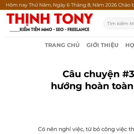
Bỏ
Hôm nay
Thứ Năm, Ngày 6 Tháng 8, Năm 2026 Chào bu
qua
Tìm
nội
kiếm:
dung
TRANG CHỦ
GIỚI THIỆU
HỌ
Câu chuyện #3
hướng hoàn toàn
Có nên nghỉ việc, từ bỏ công việc 