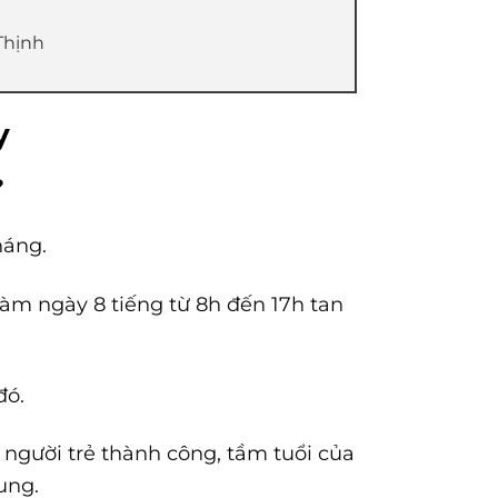
Thịnh
y
?
háng.
làm ngày 8 tiếng từ 8h đến 17h tan
đó.
người trẻ thành công, tầm tuổi của
ung.