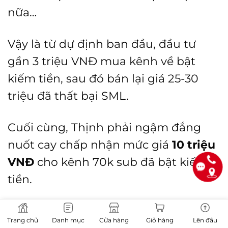
nữa…
Vậy là từ dự định ban đầu, đầu tư
gần 3 triệu VNĐ mua kênh về bật
kiếm tiền, sau đó bán lại giá 25-30
triệu đã thất bại SML.
Cuối cùng, Thịnh phải ngậm đắng
nuốt cay chấp nhận mức giá
10 triệu
VNĐ
cho kênh 70k sub đã bật kiếm
tiền.
Thịnh không còn lựa chọn nào khác
Trang chủ
Danh mục
Cửa hàng
Giỏ hàng
Lên đầu